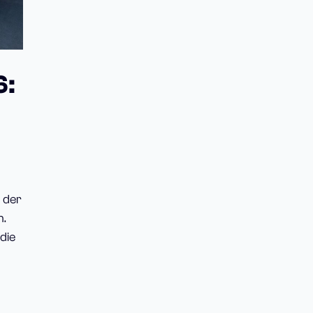
6:
 der
n.
die