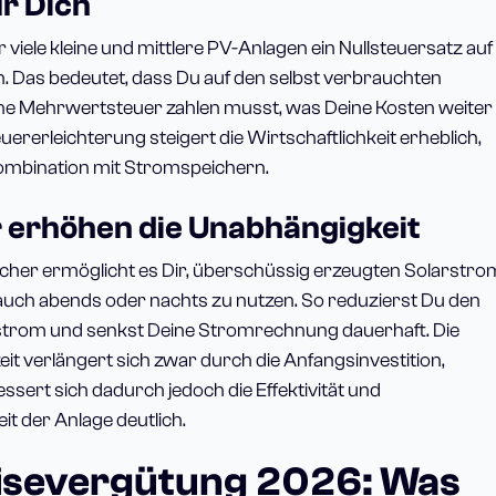
ür Dich
ür viele kleine und mittlere PV-Anlagen ein Nullsteuersatz au
. Das bedeutet, dass Du auf den selbst verbrauchten
ne Mehrwertsteuer zahlen musst, was Deine Kosten weiter
uererleichterung steigert die Wirtschaftlichkeit erheblich,
ombination mit Stromspeichern.
 erhöhen die Unabhängigkeit
icher ermöglicht es Dir, überschüssig erzeugten Solarstro
auch abends oder nachts zu nutzen. So reduzierst Du den
strom und senkst Deine Stromrechnung dauerhaft. Die
it verlängert sich zwar durch die Anfangsinvestition,
essert sich dadurch jedoch die Effektivität und
it der Anlage deutlich.
isevergütung 2026: Was