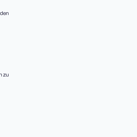
f den
m zu