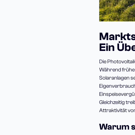
Markts
Ein Üb
Die Photovoltai
Während früher
Solaranlagen se
Eigenverbrauch
Einspeisevergüt
Gleichzeitig tr
Attraktivität v
Warum si