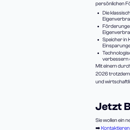
persönlichen Fö
Die klassisc
Eigenverbrau
Förderungen 
Eigenverbra
Speicher in 
Einsparunge
Technologis
verbessern d
Mit einem durc
2026 trotzdem n
und wirtschaftl
Jetzt 
Sie wollen ein 
➡️
Kontaktieren