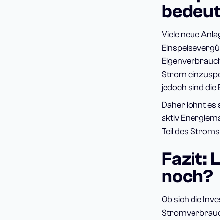
bedeut
Viele neue Anla
Einspeisevergü
Eigenverbrauch
Strom einzuspei
jedoch sind die 
Daher lohnt es
aktiv Energiem
Teil des Stroms
Fazit:
noch?
Ob sich die Inv
Stromverbrauch