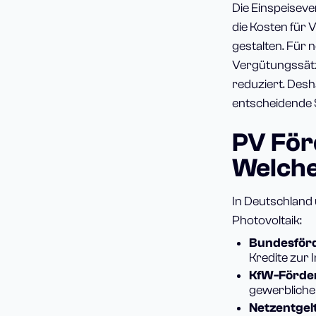
Die Einspeiseve
die Kosten für
gestalten. Für 
Vergütungssätze
reduziert. Desh
entscheidende S
PV För
Welche
In Deutschland
Photovoltaik:
Bundesförd
Kredite zur 
KfW-Förder
gewerbliche
Netzentgel