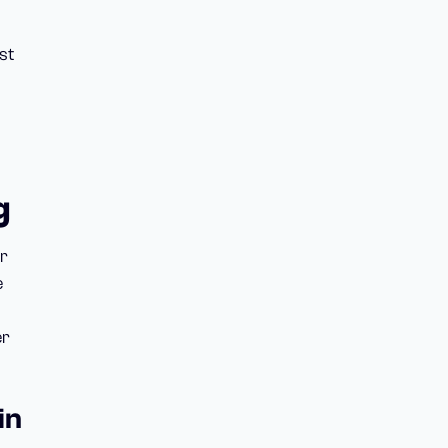
st
g
er
e
er
in