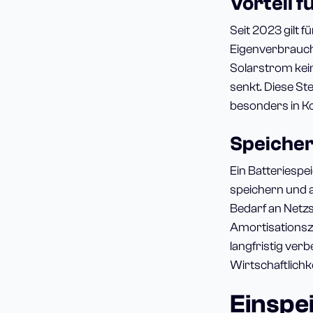
Vorteil f
Seit 2023 gilt f
Eigenverbrauch
Solarstrom kei
senkt. Diese Ste
besonders in K
Speicher
Ein Batteriespe
speichern und 
Bedarf an Netz
Amortisationsze
langfristig verb
Wirtschaftlichke
Einspe