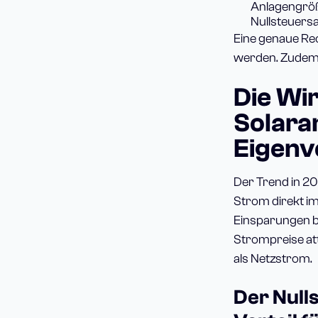
Anlagengröß
Nullsteuers
Eine genaue Re
werden. Zudem 
Die Wir
Solara
Eigenv
Der Trend in 2
Strom direkt i
Einsparungen b
Strompreise att
als Netzstrom.
Der Null