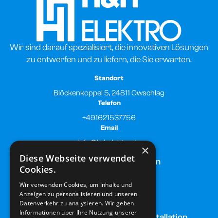
Wir sind darauf spezialisiert, die innovativen Lösungen
zu entwerfen und zu liefern, die Sie erwarten.
Standort
Blöckenkoppel 5, 24811 Owschlag
Telefon
+491621537756
Email
info@h-helektro.de
×
Diese Webseite verwendet
Start
Leistungen
Cookies.
Wir verwenden Cookies, um Inhalte und
Über uns
Karriere
Anzeigen zu personalisieren und unseren
Datenverkehr zu analysieren. Wir geben
Informationen über Ihre Nutzung unserer
Blog
Elektroinstallation